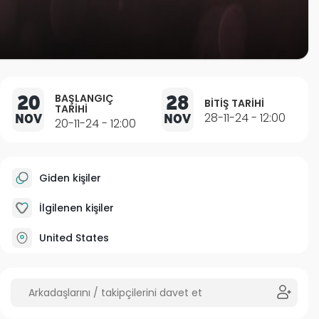
20
28
BAŞLANGIÇ
BITIŞ TARIHI
TARIHI
NOV
NOV
28-11-24 - 12:00
20-11-24 - 12:00
Giden kişiler
İlgilenen kişiler
United States