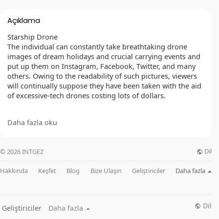
Açıklama
Starship Drone
The individual can constantly take breathtaking drone
images of dream holidays and crucial carrying events and
put up them on Instagram, Facebook, Twitter, and many
others. Owing to the readability of such pictures, viewers
will continually suppose they have been taken with the aid
of excessive-tech drones costing lots of dollars.
Daha fazla oku
OFFICIAL WEBSITE :
https://healthnewsmart24x7.com/starscope-camera-
drone/
Dil
© 2026 INTGEZ
FACEBOOK :
Hakkında
Keşfet
Blog
Bize Ulaşın
Geliştiriciler
Daha fazla
https://www.facebook.com/Starship4KDroneCamera/
https://www.facebook.com/StarshipDrone4KCamera/
https://www.facebook.com/GetStarshipDrone/
https://www.facebook.com/StarscopeCameraDrone/
Dil
Geliştiriciler
Daha fazla
https://www.facebook.com/profile.php?id=61567377003968