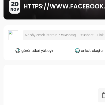
20
HTTPS://WWW.FACEBOOK
NOV
görüntüleri yükleyin
anket oluştur