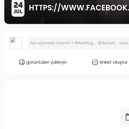
24
HTTPS://WWW.FACEBOOK
JUL
görüntüleri yükleyin
anket oluştur