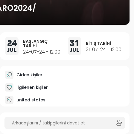
RO2024/
24
31
BAŞLANGIÇ
BITIŞ TARIHI
TARIHI
JUL
JUL
31-07-24 - 12:00
24-07-24 - 12:00
Giden kişiler
İlgilenen kişiler
united states