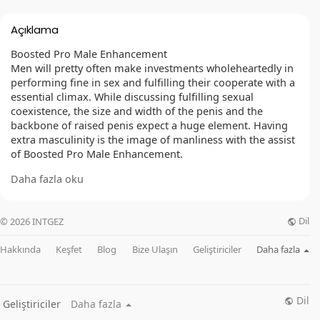
Açıklama
Boosted Pro Male Enhancement
Men will pretty often make investments wholeheartedly in
performing fine in sex and fulfilling their cooperate with a
essential climax. While discussing fulfilling sexual
coexistence, the size and width of the penis and the
backbone of raised penis expect a huge element. Having
extra masculinity is the image of manliness with the assist
of Boosted Pro Male Enhancement.
Daha fazla oku
OFFICIAL WEBSITE :
https://besthealthtopic.com/Boostaro Male Enhancement/
Dil
© 2026 INTGEZ
FACEBOOK :
Hakkında
Keşfet
Blog
Bize Ulaşın
Geliştiriciler
Daha fazla
https://www.facebook.com/MaleEnhancementBoostaro
Male Enhancement2024/
https://www.facebook.com/GetBoostaro Male
Enhancement/
Dil
Geliştiriciler
Daha fazla
https://www.facebook.com/TryBoostaro Male