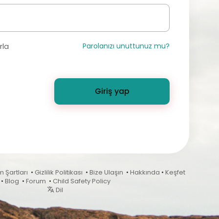
Parolanızı unuttunuz mu?
rla
Giriş yap
m Şartları
•
Gizlilik Politikası
•
Bize Ulaşın
•
Hakkında
•
Keşfet
•
Blog
•
Forum
•
Child Safety Policy
Dil