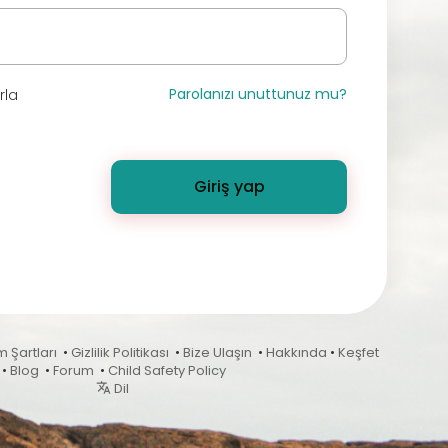
Parolanızı unuttunuz mu?
rla
Giriş yap
m Şartları
•
Gizlilik Politikası
•
Bize Ulaşın
•
Hakkında
•
Keşfet
•
Blog
•
Forum
•
Child Safety Policy
Dil