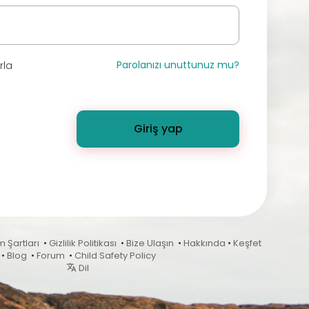
Parolanızı unuttunuz mu?
rla
Giriş yap
m Şartları
•
Gizlilik Politikası
•
Bize Ulaşın
•
Hakkında
•
Keşfet
•
Blog
•
Forum
•
Child Safety Policy
Dil