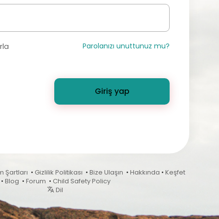
Parolanızı unuttunuz mu?
rla
Giriş yap
m Şartları
•
Gizlilik Politikası
•
Bize Ulaşın
•
Hakkında
•
Keşfet
•
Blog
•
Forum
•
Child Safety Policy
Dil