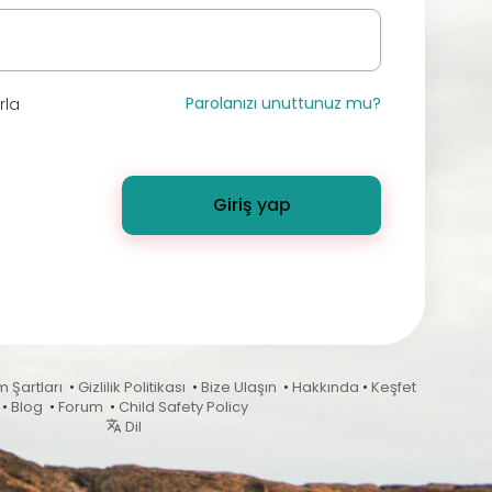
Parolanızı unuttunuz mu?
rla
Giriş yap
m Şartları
•
Gizlilik Politikası
•
Bize Ulaşın
•
Hakkında
•
Keşfet
•
Blog
•
Forum
•
Child Safety Policy
Dil