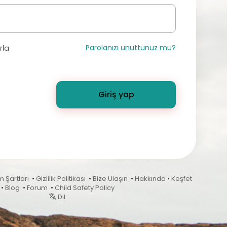
Parolanızı unuttunuz mu?
rla
Giriş yap
m Şartları
•
Gizlilik Politikası
•
Bize Ulaşın
•
Hakkında
•
Keşfet
•
Blog
•
Forum
•
Child Safety Policy
Dil