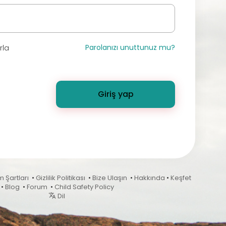
Parolanızı unuttunuz mu?
rla
Giriş yap
m Şartları
•
Gizlilik Politikası
•
Bize Ulaşın
•
Hakkında
•
Keşfet
•
Blog
•
Forum
•
Child Safety Policy
Dil