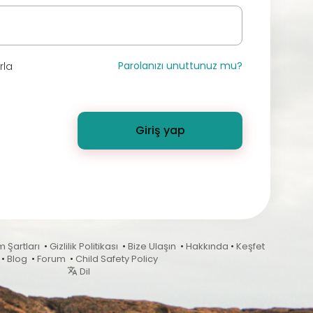
Parolanızı unuttunuz mu?
rla
Giriş yap
m Şartları
•
Gizlilik Politikası
•
Bize Ulaşın
•
Hakkında
•
Keşfet
•
Blog
•
Forum
•
Child Safety Policy
Dil