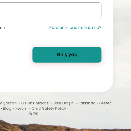
Parolanızı unuttunuz mu?
rla
Giriş yap
m Şartları
•
Gizlilik Politikası
•
Bize Ulaşın
•
Hakkında
•
Keşfet
•
Blog
•
Forum
•
Child Safety Policy
Dil