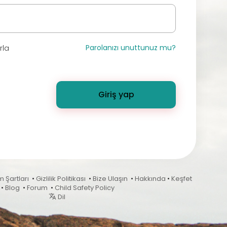
Parolanızı unuttunuz mu?
rla
Giriş yap
m Şartları
•
Gizlilik Politikası
•
Bize Ulaşın
•
Hakkında
•
Keşfet
•
Blog
•
Forum
•
Child Safety Policy
Dil