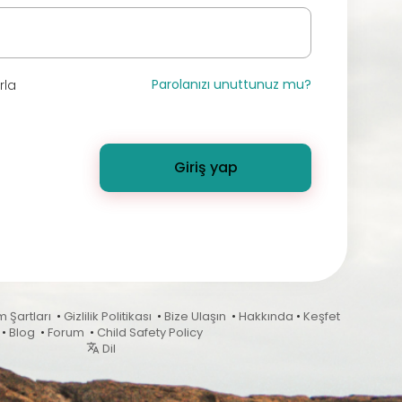
Parolanızı unuttunuz mu?
rla
Giriş yap
m Şartları
•
Gizlilik Politikası
•
Bize Ulaşın
•
Hakkında
•
Keşfet
•
Blog
•
Forum
•
Child Safety Policy
Dil